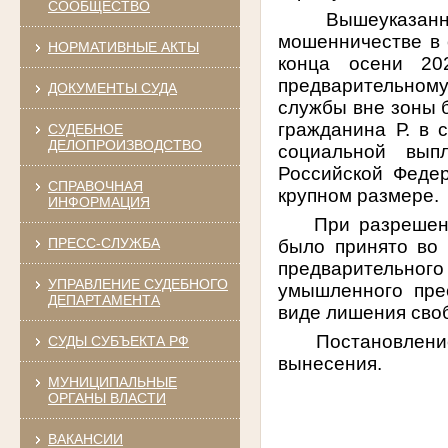
СООБЩЕСТВО
Вышеуказанн
мошенничестве в 
НОРМАТИВНЫЕ АКТЫ
конца осени 20
предварительному
ДОКУМЕНТЫ СУДА
службы вне зоны 
гражданина Р. в 
СУДЕБНОЕ
ДЕЛОПРОИЗВОДСТВО
социальной вып
Российской Феде
СПРАВОЧНАЯ
крупном размере
.
ИНФОРМАЦИЯ
При разрешен
ПРЕСС-СЛУЖБА
было принято во 
предварительного 
УПРАВЛЕНИЕ СУДЕБНОГО
умышленного пре
ДЕПАРТАМЕНТА
виде лишения своб
Постановление
СУДЫ СУБЪЕКТА РФ
вынесения.
МУНИЦИПАЛЬНЫЕ
ОРГАНЫ ВЛАСТИ
ВАКАНСИИ