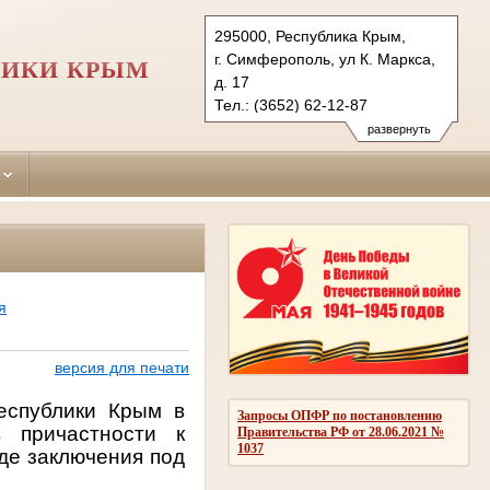
295000, Республика Крым,
г. Симферополь, ул К. Маркса,
ЛИКИ КРЫМ
д. 17
Тел.: (3652) 62-12-87
simpheropolskiy.krm@sudrf.ru
развернуть
я
версия для печати
еспублики Крым в
Запросы ОПФР по постановлению
 причастности к
Правительства РФ от 28.06.2021 №
1037
де заключения под