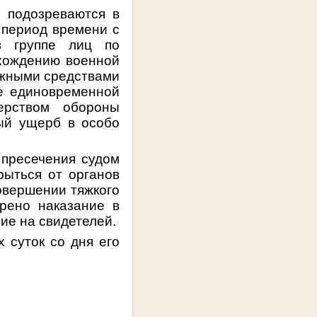
 подозреваются в
 период времени с
в группе лиц по
охождению военной
ежными средствами
де единовременной
ерством обороны
ый ущерб в особо
пресечения судом
рыться от органов
совершении тяжкого
рено наказание в
ие на свидетелей.
 суток со дня его