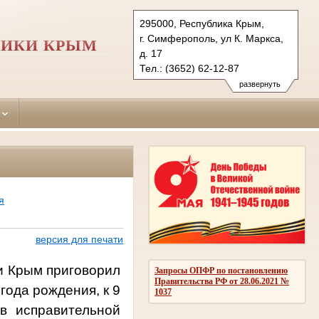
295000, Республика Крым,
г. Симферополь, ул К. Маркса,
ЛИКИ КРЫМ
д. 17
Тел.: (3652) 62-12-87
simpheropolskiy.krm@sudrf.ru
развернуть
я
версия для печати
и Крым приговорил
Запросы ОПФР по постановлению
Правительства РФ от 28.06.2021 №
 года рождения, к 9
1037
в исправительной