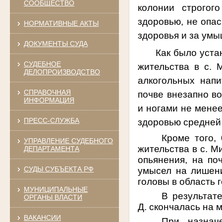
СООБЩЕСТВО
колонии строгог
здоровью, не опас
НОРМАТИВНЫЕ АКТЫ
здоровья и за умы
ДОКУМЕНТЫ СУДА
Как было уста
СУДЕБНОЕ
жительства в с.
ДЕЛОПРОИЗВОДСТВО
алкогольных напи
СПРАВОЧНАЯ
почве внезапно в
ИНФОРМАЦИЯ
и ногами не менее
ПРЕСС-СЛУЖБА
здоровью средней
Кроме того,
УПРАВЛЕНИЕ СУДЕБНОГО
жительства в с. М
ДЕПАРТАМЕНТА
опьянения,
на по
СУДЫ СУБЪЕКТА РФ
умысел на лишени
головы в область 
МУНИЦИПАЛЬНЫЕ
В результат
ОРГАНЫ ВЛАСТИ
Д. скончалась на 
ВАКАНСИИ
При назнач