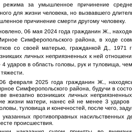
о режима за умышленное причинение средн
ного для жизни человека, но вызвавшего длите
шленное причинение смерти другому человеку.
новлено, 06 мая 2024 года гражданин Ж., находя
 Мирное Симферопольского района,
в ходе сов
тков со своей матерью, гражданкой Д., 1971 
озникших личных неприязненных к ней отношени
 4 ударов в область головы, рук и туловища, че
 тяжести.
 06 февраля 2025 года гражданин Ж., находяс
ирное Симферопольского района, будучи в сост
чве внезапно возникших личных неприязненны
е жизни матери, нанес ей не менее 3 ударов 
головы, туловища и конечностей, после чего, зад
е указанных противоправных насильственных д
месте происшествия.
ении наказания судом приняты во внимание