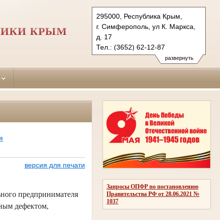
295000, Республика Крым,
г. Симферополь, ул К. Маркса,
ЛИКИ КРЫМ
д. 17
Тел.: (3652) 62-12-87
simpheropolskiy.krm@sudrf.ru
развернуть
я
версия для печати
Запросы ОПФР по постановлению
ьного предпринимателя
Правительства РФ от 28.06.2021 №
1037
нным дефектом,