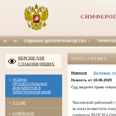
СИМФЕРОП
СУДЕБНОЕ ДЕЛОПРОИЗВОДСТВО
ТЕРРИТО
ВЕРСИЯ ДЛЯ
ПРЕСС-СЛУЖБА
СЛАБОВИДЯЩИХ
Новости
Интервью, п
ПОДАЧА
Новость от 16.06.2025
ПРОЦЕССУАЛЬНЫХ
Суд защитил право покуп
ДОКУМЕНТОВ В
ЭЛЕКТРОННОМ ВИДЕ
Чкаловский районный су
О СУДЕ
за отказ возместить по
СУДЕЙСКОЕ
сообщили РАПСИ в Объе