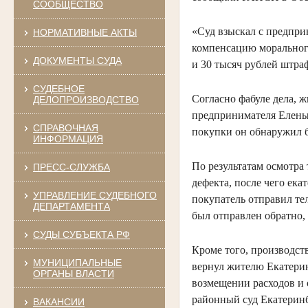
СООБЩЕСТВО
«Суд взыскал с предпри
НОРМАТИВНЫЕ АКТЫ
компенсацию морального
ДОКУМЕНТЫ СУДА
и 30 тысяч рублей штраф
СУДЕБНОЕ
Согласно фабуле дела, 
ДЕЛОПРОИЗВОДСТВО
предпринимателя Елены 
СПРАВОЧНАЯ
покупки он обнаружил б
ИНФОРМАЦИЯ
По результатам осмотра
ПРЕСС-СЛУЖБА
дефекта, после чего ек
УПРАВЛЕНИЕ СУДЕБНОГО
покупатель отправил тел
ДЕПАРТАМЕНТА
был отправлен обратно,
СУДЫ СУБЪЕКТА РФ
Кроме того, производст
МУНИЦИПАЛЬНЫЕ
вернул жителю Екатерин
ОРГАНЫ ВЛАСТИ
возмещении расходов и о
районный суд Екатеринб
ВАКАНСИИ