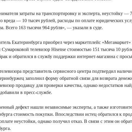
нимателя затраты на транспортировку и эксперта, неустойку — 7
 вреда — 10 тысяч рублей, расходы по оплате юридических усл
а. Всего 163 тысячи 964 рубля», — указали в суде.
житель Екатеринбурга приобрел через маркетплейс «Мегамаркет»
Сумароковой телевизор Hisense стоимостью 151 тысяча 10 рубл
рак и обратился в службу поддержки интернет-магазина с прось
 телевизора представитель сервисного центра подтвердил налич
атеринбуржец заполнил форму обратной связи для возврата денеж
евизор продавцу для проверки качества, однако недостатков най
 добавили в пресс-службе.
венный дефект нашли независимые эксперты, а также изготовите
бурга стоимость покупки. Впоследствии истец обратился к прод
плате неустойки, однако получил отказ. В связи с этим он обра
урга.