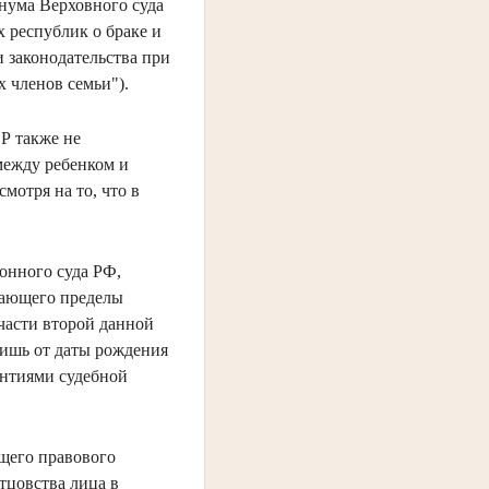
нума Верховного суда
 республик о браке и
 законодательства при
х членов семьи").
Р также не
 между ребенком и
мотря на то, что в
онного суда РФ,
ивающего пределы
части второй данной
лишь от даты рождения
антиями судебной
ющего правового
тцовства лица в