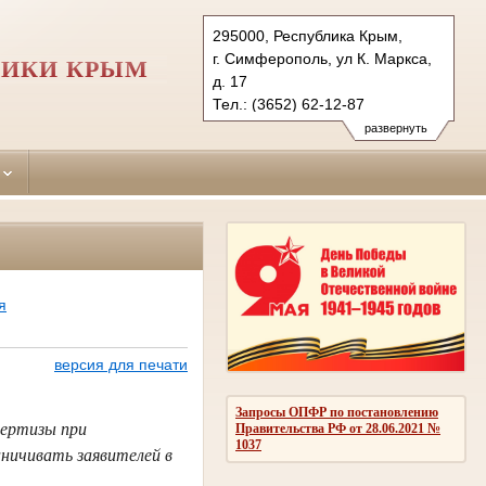
295000, Республика Крым,
г. Симферополь, ул К. Маркса,
ЛИКИ КРЫМ
д. 17
Тел.: (3652) 62-12-87
simpheropolskiy.krm@sudrf.ru
развернуть
я
версия для печати
Запросы ОПФР по постановлению
пертизы при
Правительства РФ от 28.06.2021 №
1037
ничивать заявителей в