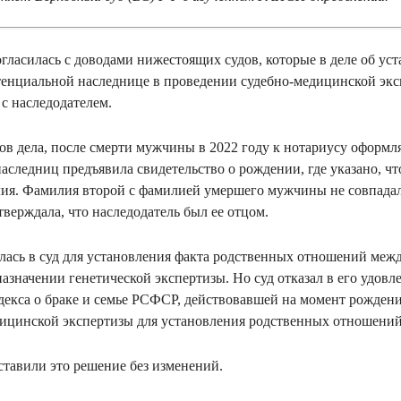
гласилась с доводами нижестоящих судов, которые в деле об ус
енциальной наследнице в проведении судебно-медицинской экс
 с наследодателем.
лов дела, после смерти мужчины в 2022 году к нотариусу оформл
аследниц предъявила свидетельство о рождении, где указано, чт
лия. Фамилия второй с фамилией умершего мужчины не совпадали
тверждала, что наследодатель был ее отцом.
тилась в суд для установления факта родственных отношений меж
назначении генетической экспертизы. Но суд отказал в его удов
 Кодекса о браке и семье РСФСР, действовавшей на момент рожде
ицинской экспертизы для установления родственных отношений
ставили это решение без изменений.