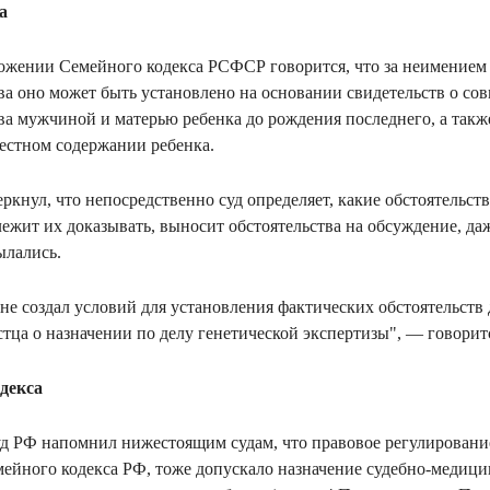
а
жении Семейного кодекса РСФСР говорится, что за неимением
а оно может быть установлено на основании свидетельств о с
ва мужчиной и матерью ребенка до рождения последнего, а такж
естном содержании ребенка.
ркнул, что непосредственно суд определяет, какие обстоятельст
лежит их доказывать, выносит обстоятельства на обсуждение, да
ылались.
не создал условий для установления фактических обстоятельств
стца о назначении по делу генетической экспертизы", — говорит
декса
д РФ напомнил нижестоящим судам, что правовое регулирование
мейного кодекса РФ, тоже допускало назначение судебно-медици