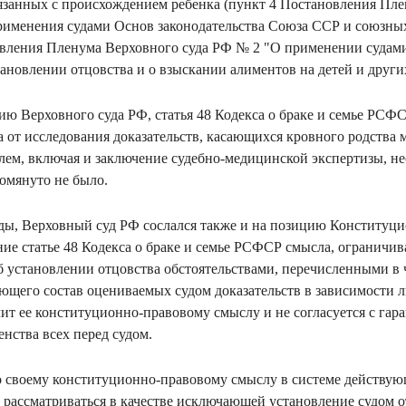
язанных с происхождением ребенка (пункт 4 Постановления Пле
именения судами Основ законодательства Союза ССР и союзных
овления Пленума Верховного суда РФ № 2 "О применении судами
тановлении отцовства и о взыскании алиментов на детей и други
ию Верховного суда РФ, статья 48 Кодекса о браке и семье РСФС
да от исследования доказательств, касающихся кровного родства
ем, включая и заключение судебно-медицинской экспертизы, нес
омянуто не было.
ы, Верховный суд РФ сослался также и на позицию Конституци
ние статье 48 Кодекса о браке и семье РСФСР смысла, огранич
б установлении отцовства обстоятельствами, перечисленными в 
ющего состав оцениваемых судом доказательств в зависимости 
ит ее конституционно-правовому смыслу и не согласуется с гар
енства всех перед судом.
по своему конституционно-правовому смыслу в системе действу
 рассматриваться в качестве исключающей установление судом о