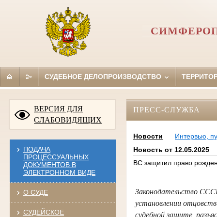
СИМФЕРОП
СУДЕБНОЕ ДЕЛОПРОИЗВОДСТВО
ТЕРРИТО
ВЕРСИЯ ДЛЯ
ПРЕСС-СЛУЖБА
СЛАБОВИДЯЩИХ
Новости
Интервью, п
ПОДАЧА
Новость от 12.05.2025
ПРОЦЕССУАЛЬНЫХ
ВС защитил право рожден
ДОКУМЕНТОВ В
ЭЛЕКТРОННОМ ВИДЕ
Законодательство СССР 
О СУДЕ
установлении отцовств
СУДЕЙСКОЕ
судебной защите, разъя