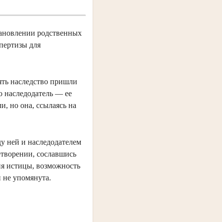
тановлении родственных
пертизы для
ять наследство пришли
о наследодатель — ее
, но она, ссылаясь на
ду ней и наследодателем
летворении, сославшись
ния истицы, возможность
 не упомянута.