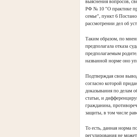
выяснения вопросов, св
РФ № 10 "О практике пр
семье", пункт 6 Постан
рассмотрении дел об ус
Таким образом, по мнен
предполагала отказа су
предполагаемым родител
названной норме оно уп
Подтверждая свои вывод
согласно которой прида
доказывания по делам о
статьи, и дифференциру
гражданина, противореч
защиты, в том числе рав
То есть, данная норма 
регулирования не может