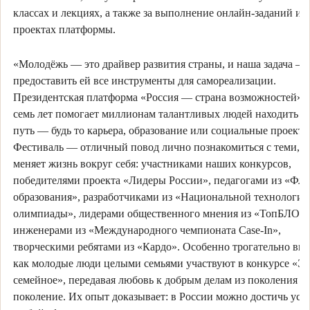
классах и лекциях, а также за выполнение онлайн-заданий и т
проектах платформы.
«Молодёжь — это драйвер развития страны, и наша задача —
предоставить ей все инструменты для самореализации.
Президентская платформа «Россия — страна возможностей» 
семь лет помогает миллионам талантливых людей находить с
путь — будь то карьера, образование или социальные проекты
Фестиваль — отличный повод лично познакомиться с теми, к
меняет жизнь вокруг себя: участниками наших конкурсов,
победителями проекта «Лидеры России», педагогами из «Фл
образования», разработчиками из «Национальной технологич
олимпиады», лидерами общественного мнения из «ТопБЛОГа
инженерами из «Международного чемпионата Case-In»,
творческими ребятами из «Кардо». Особенно трогательно вид
как молодые люди целыми семьями участвуют в конкурсе «Эт
семейное», передавая любовь к добрым делам из поколения в
поколение. Их опыт доказывает: в России можно достичь усп