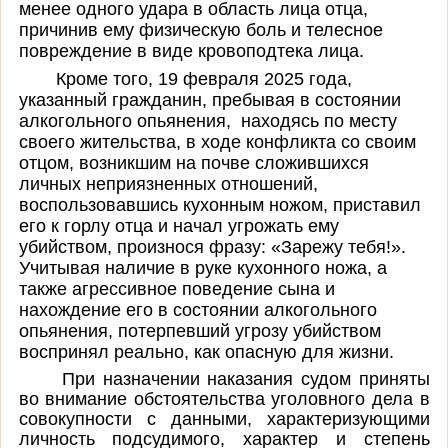
менее одного удара в область лица отца,
причинив ему физическую боль и телесное
повреждение в виде кровоподтека лица.
Кроме того, 19 февраля 2025 года,
указанный гражданин, пребывая в состоянии
алкогольного опьянения, находясь по месту
своего жительства, в ходе конфликта со своим
отцом, возникшим на почве сложившихся
личных неприязненных отношений,
воспользовавшись кухонным ножом, приставил
его к горлу отца и начал угрожать ему
убийством, произнося фразу: «Зарежу тебя!».
Учитывая наличие в руке кухонного ножа, а
также агрессивное поведение сына и
нахождение его в состоянии алкогольного
опьянения, потерпевший угрозу убийством
воспринял реально, как опасную для жизни.
При назначении наказания судом приняты
во внимание обстоятельства уголовного дела
в
совокупности с данными, характеризующими
личность подсудимого,
характер и степень