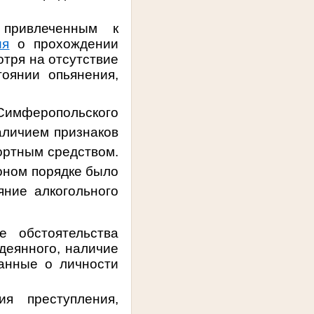
привлеченным к
ия
о прохождении
тря на отсутствие
оянии опьянения,
 Симферопольского
аличием признаков
ортным средством.
коном порядке было
яние алкогольного
 обстоятельства
деянного, наличие
данные о личности
ия преступления,