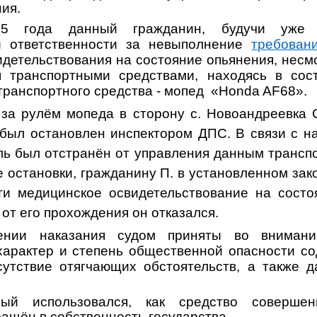
ия.
5 года данный гражданин, будучи уже 
й ответственности за невыполнение
требован
идетельствования на состояние опьянения,
несмо
я транспортными средствами, находясь в сост
 транспортного средства - мопед «
Honda
AF
68»
.
 за рулём мопеда в сторону с. Новоандреевка
 был остановлен инспектором ДПС. В связи с н
ль был отстранён от управления данным трансп
 остановки, гражданину П. в установленном за
и медицинское освидетельствование на состо
 от его прохождения он отказался.
ении наказания судом приняты во внимание
 характер и степень общественной опасности со
утствие отягчающих обстоятельств, а также 
рый использовался, как средство совершен
ащён в собственность государства.