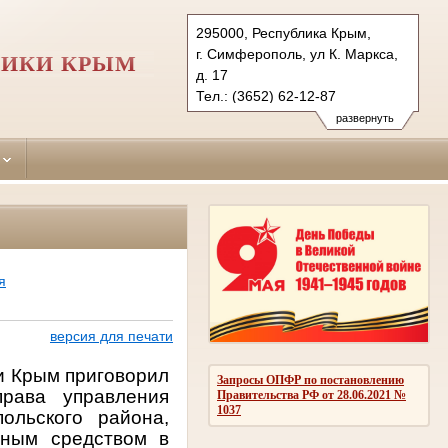
295000, Республика Крым,
г. Симферополь, ул К. Маркса,
ЛИКИ КРЫМ
д. 17
Тел.: (3652) 62-12-87
simpheropolskiy.krm@sudrf.ru
развернуть
я
версия для печати
и Крым приговорил
Запросы ОПФР по постановлению
рава управления
Правительства РФ от 28.06.2021 №
1037
ольского района,
тным средством в