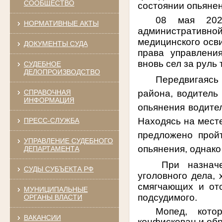
СООБЩЕСТВО
состоянии опьянен
08 мая 202
НОРМАТИВНЫЕ АКТЫ
административно
медицинского осв
ДОКУМЕНТЫ СУДА
права управлени
вновь сел за руль
СУДЕБНОЕ
ДЕЛОПРОИЗВОДСТВО
Передвигаясь
района, водитель
СПРАВОЧНАЯ
ИНФОРМАЦИЯ
опьянения водите
Находясь на месте
ПРЕСС-СЛУЖБА
предложено пройт
УПРАВЛЕНИЕ СУДЕБНОГО
опьянения, однако
ДЕПАРТАМЕНТА
При назнач
СУДЫ СУБЪЕКТА РФ
уголовного дела,
смягчающих и отс
МУНИЦИПАЛЬНЫЕ
подсудимого.
ОРГАНЫ ВЛАСТИ
Мопед, кото
ВАКАНСИИ
конфискован и обр