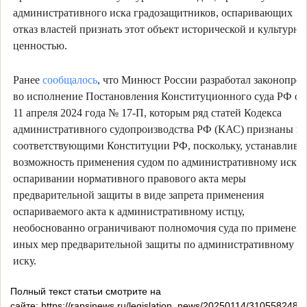
административного иска градозащитников, оспаривающих
отказ властей признать этот объект исторической и культурно
ценностью.
Ранее
сообщалось
, что Минюст России разработал законопрое
во исполнение Постановления Конституционного суда РФ от
11 апреля 2024 года № 17-П, которым ряд статей Кодекса
административного судопроизводства РФ (КАС) признаны не
соответствующими Конституции РФ, поскольку, устанавлива
возможность применения судом по административному иску 
оспаривании нормативного правового акта меры
предварительной защиты в виде запрета применения
оспариваемого акта к административному истцу,
необоснованно ограничивают полномочия суда по применен
иных мер предварительной защиты по административному
иску.
Полный текст статьи смотрите на
сайте: https://rapsinews.ru/legislation_news/20250114/310558248.h