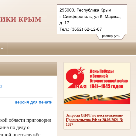
295000, Республика Крым,
г. Симферополь, ул К. Маркса,
ЛИКИ КРЫМ
д. 17
Тел.: (3652) 62-12-87
simpheropolskiy.krm@sudrf.ru
развернуть
я
версия для печати
Запросы ОПФР по постановлению
кой области приговорил
Правительства РФ от 28.06.2021 №
1037
ина по делу о
нной пресс-службе