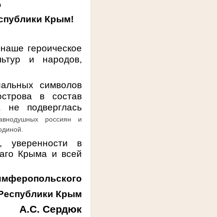
ю
еспублики Крым!
 наше героическое
льтур и народов,
альных символов
острова в состав
 не подверглась
авнодушных россиян и
одиной.
, уверенности в
лаго Крыма и всей
имферопольского
еспублики Крым
А.С. Сердюк