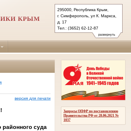
295000, Республика Крым,
г. Симферополь, ул К. Маркса,
ЛИКИ КРЫМ
д. 17
Тел.: (3652) 62-12-87
simpheropolskiy.krm@sudrf.ru
развернуть
я
версия для печати
!
Запросы ОПФР по постановлению
Правительства РФ от 28.06.2021 №
1037
о районного суда