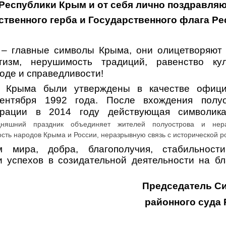
Республики Крым и от себя лично поздравля
ственного герба и Государственного флага Р
 – главные символы Крыма, они олицетворяют
тизм, нерушимость традиций, равенство ку
боде и справедливости!
б Крыма были утверждены в качестве офици
ентября 1992 года. После вхождения полу
ерации в 2014 году действующая символика
дняшний праздник объединяет жителей полуострова и нер
сть народов Крыма и России, неразрывную связь с исторической р
 мира, добра, благополучия, стабильности
 успехов в созидательной деятельности на б
Председатель С
районного суда Р