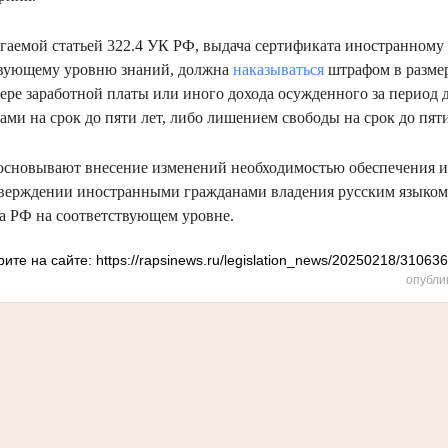
агаемой статьей 322.4 УК РФ, выдача сертификата иностранному
вующему уровню знаний, должна
наказываться
штрафом в размер
ере заработной платы или иного дохода осужденного за период д
ми на срок до пяти лет, либо лишением свободы на срок до пяти
сновывают внесение изменений необходимостью обеспечения 
тверждении иностранными гражданами владения русским языком
ва РФ на соответствующем уровне.
ите на сайте: https://rapsinews.ru/legislation_news/20250218/31063
опубли