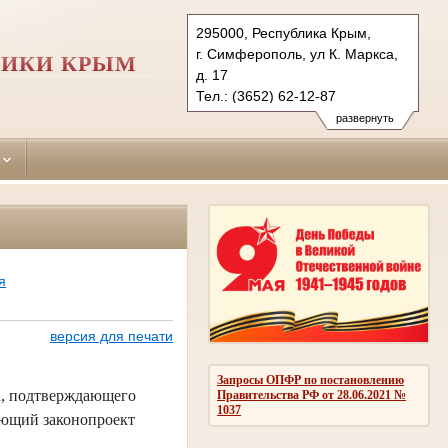
295000, Республика Крым,
г. Симферополь, ул К. Маркса,
ЛИКИ КРЫМ
д. 17
Тел.: (3652) 62-12-87
simpheropolskiy.krm@sudrf.ru
развернуть
я
версия для печати
Запросы ОПФР по постановлению
а, подтверждающего
Правительства РФ от 28.06.2021 №
1037
вующий законопроект