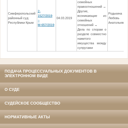
семейных
правоотношений →
2-
Другие,
Симферопольский
Родькина
1527/2019
возникающие из
районный суд
04.03.2019
Любовь
~
семейных
Республики Крым
Анатольевна
М-657/2019
отношений →
Дела по спорам о
разделе совместно
нажитого
имущества между
супругами
ПОДАЧА ПРОЦЕССУАЛЬНЫХ ДОКУМЕНТОВ В
ЭЛЕКТРОННОМ ВИДЕ
О СУДЕ
СУДЕЙСКОЕ СООБЩЕСТВО
НОРМАТИВНЫЕ АКТЫ