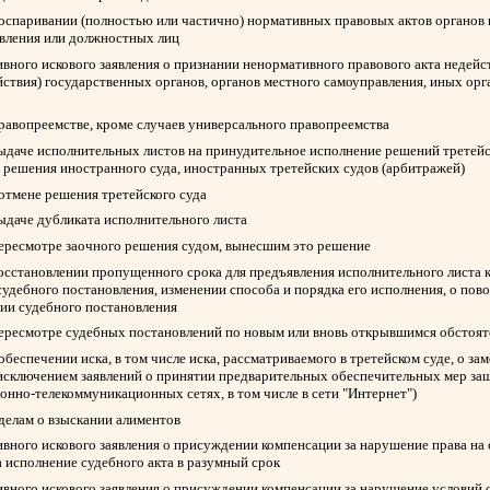
 оспаривании (полностью или частично) нормативных правовых актов органов 
авления или должностных лиц
вного искового заявления о признании ненормативного правового акта недейс
йствия) государственных органов, органов местного самоуправления, иных ор
правопреемстве, кроме случаев универсального правопреемства
выдаче исполнительных листов на принудительное исполнение решений третейск
 решения иностранного суда, иностранных третейских судов (арбитражей)
 отмене решения третейского суда
выдаче дубликата исполнительного листа
пересмотре заочного решения судом, вынесшим это решение
восстановлении пропущенного срока для предъявления исполнительного листа 
судебного постановления, изменении способа и порядка его исполнения, о пов
нии судебного постановления
пересмотре судебных постановлений по новым или вновь открывшимся обстоят
обеспечении иска, в том числе иска, рассматриваемого в третейском суде, о з
 исключением заявлений о принятии предварительных обеспечительных мер защ
нно-телекоммуникационных сетях, в том числе в сети "Интернет")
 делам о взыскании алиментов
вного искового заявления о присуждении компенсации за нарушение права на
а исполнение судебного акта в разумный срок
вного искового заявления о присуждении компенсации за нарушение условий 