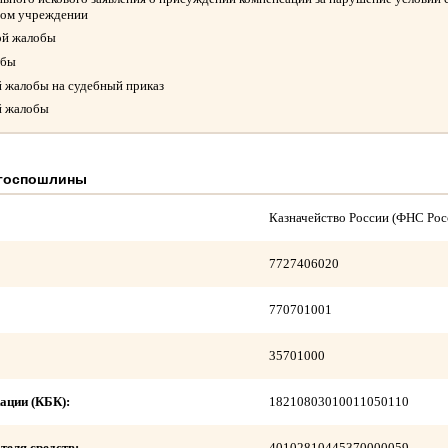
ном учреждении
ой жалобы
обы
й жалобы на судебный приказ
й жалобы
 госпошлины
Казначейство России (ФНС Рос
7727406020
770701001
35701000
ации (КБК):
18210803010011050110
теля средств:
40102810445370000059