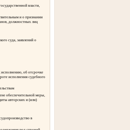
государственной власти,
твительным и о признании
ганов, должностных лиц
ого суда, заявлений о
к исполнению, об отсрочке
ороте исполнения судебного
ельствам
амене обеспечительной меры,
иты авторских и (или)
 судопроизводство в
содержания под стражей,