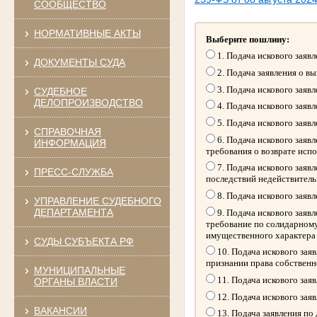
СООБЩЕСТВО
НОРМАТИВНЫЕ АКТЫ
Выберите пошлину:
1. Подача искового заяв
ДОКУМЕНТЫ СУДА
2. Подача заявления о в
3. Подача искового заяв
СУДЕБНОЕ
ДЕЛОПРОИЗВОДСТВО
4. Подача искового заяв
5. Подача искового заяв
СПРАВОЧНАЯ
6. Подача искового заяв
ИНФОРМАЦИЯ
требования о возврате исп
7. Подача искового заяв
ПРЕСС-СЛУЖБА
последствий недействитель
8. Подача искового заяв
УПРАВЛЕНИЕ СУДЕБНОГО
ДЕПАРТАМЕНТА
9. Подача искового заяв
требование по солидарному
имущественного характера
СУДЫ СУБЪЕКТА РФ
10. Подача искового зая
признании права собственн
МУНИЦИПАЛЬНЫЕ
11. Подача искового зая
ОРГАНЫ ВЛАСТИ
12. Подача искового зая
ВАКАНСИИ
13. Подача заявления по