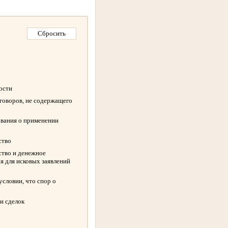
ности
оговоров, не содержащего
ования о применении
ство
ство и денежное
я для исковых заявлений
словии, что спор о
и сделок