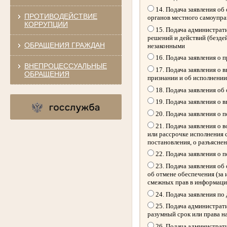
14. Подача заявления об
ПРОТИВОДЕЙСТВИЕ
органов местного самоупр
КОРРУПЦИИ
15. Подача администрати
решений и действий (безде
ОБРАЩЕНИЯ ГРАЖДАН
незаконными
16. Подача заявления о 
ВНЕПРОЦЕССУАЛЬНЫЕ
17. Подача заявления о 
ОБРАЩЕНИЯ
признании и об исполнении
18. Подача заявления об
19. Подача заявления о 
20. Подача заявления о 
21. Подача заявления о 
или рассрочке исполнения 
постановления, о разъясне
22. Подача заявления о 
23. Подача заявления об 
об отмене обеспечения (за
смежных прав в информацио
24. Подача заявления по
25. Подача администрати
разумный срок или права н
26. Подача администрати