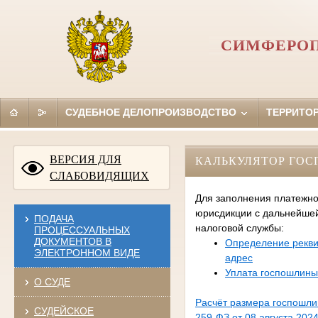
СИМФЕРОП
СУДЕБНОЕ ДЕЛОПРОИЗВОДСТВО
ТЕРРИТО
ВЕРСИЯ ДЛЯ
КАЛЬКУЛЯТОР ГО
СЛАБОВИДЯЩИХ
Для заполнения платежно
юрисдикции с дальнейше
ПОДАЧА
налоговой службы:
ПРОЦЕССУАЛЬНЫХ
ДОКУМЕНТОВ В
Определение рекви
ЭЛЕКТРОННОМ ВИДЕ
адрес
Уплата госпошлины
О СУДЕ
Расчёт размера госпошл
СУДЕЙСКОЕ
259-ФЗ от 08 августа 2024