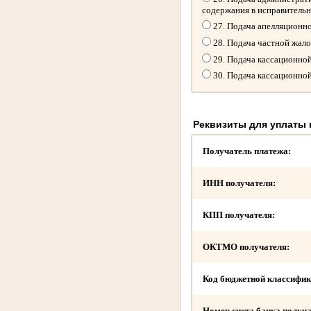
содержания в исправитель
27. Подача апелляционн
28. Подача частной жал
29. Подача кассационно
30. Подача кассационно
Реквизиты для уплаты
Получатель платежа:
ИНН получателя:
КПП получателя:
ОКТМО получателя:
Код бюджетной классифик
Номер счета банка получа