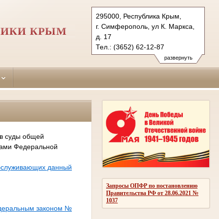
295000, Республика Крым,
г. Симферополь, ул К. Маркса,
ЛИКИ КРЫМ
д. 17
Тел.: (3652) 62-12-87
simpheropolskiy.krm@sudrf.ru
развернуть
 в суды общей
сами Федеральной
обслуживающих данный
Запросы ОПФР по постановлению
Правительства РФ от 28.06.2021 №
1037
едеральным законом №