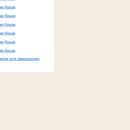
ики Крым
ики Крым
ики Крым
ики Крым
ики Крым
ики Крым
езерв для замещения