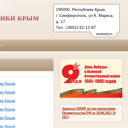
295000, Республика Крым,
г. Симферополь, ул К. Маркса,
ЛИКИ КРЫМ
д. 17
Тел.: (3652) 62-12-87
simpheropolskiy.krm@sudrf.ru
развернуть
ики Крым
ики Крым
ики Крым
Запросы ОПФР по постановлению
ики Крым
Правительства РФ от 28.06.2021 №
1037
ики Крым
ики Крым